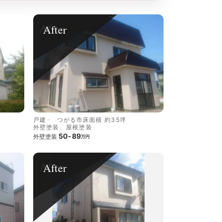
After
戸建
つがる市
床面積 約35坪
外壁塗装、屋根塗装
50-89
外壁塗装
万円
After