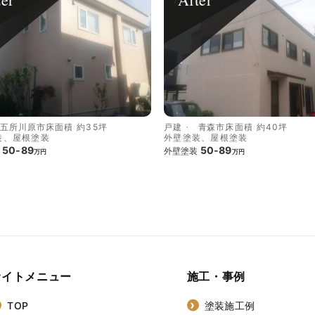
五所川原市
床面積 約35坪
戸建
青森市
床面積 約40坪
装、屋根塗装
外壁塗装、屋根塗装
50-89
50-89
外壁塗装
万円
万円
サイトメニュー
施工・事例
TOP
塗装施工例