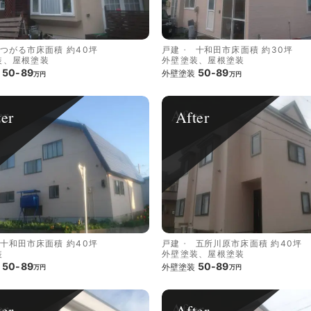
つがる市
床面積 約40坪
戸建
十和田市
床面積 約30坪
装、屋根塗装
外壁塗装、屋根塗装
50-89
50-89
外壁塗装
万円
万円
ter
After
十和田市
床面積 約40坪
戸建
五所川原市
床面積 約40坪
装
外壁塗装、屋根塗装
50-89
50-89
外壁塗装
万円
万円
ter
After