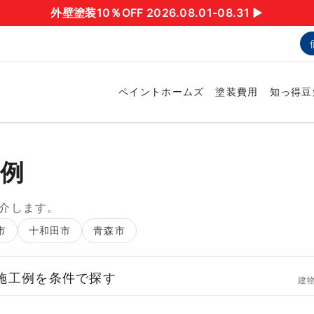
外壁塗装10％OFF 2026.08.01-08.31 ▶︎
ペイントホームズ
塗装費用
知っ得豆
工例
介します。
市
十和田市
青森市
 施工例を条件で探す
建