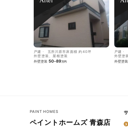
戸建
五所川原市
床面積 約40坪
戸建
外壁塗装、屋根塗装
外壁塗
50-89
外壁塗装
外壁塗装
万円
PAINT HOMES
ペイントホームズ 青森店